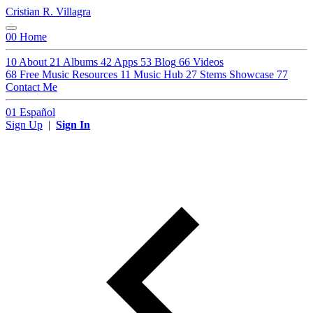
Cristian R. Villagra
00
Home
10
About
21
Albums
42
Apps
53
Blog
66
Videos
68
Free Music Resources
11
Music Hub
27
Stems Showcase
77
Contact Me
01
Español
Sign Up
|
Sign In