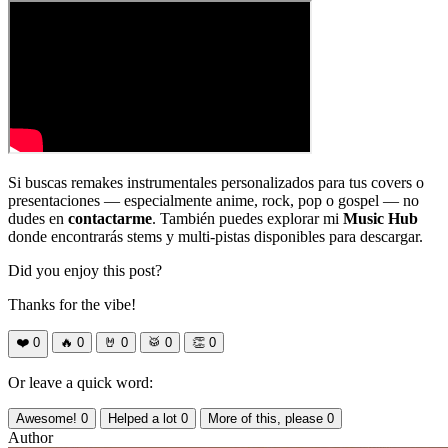
Si buscas remakes instrumentales personalizados para tus covers o
presentaciones — especialmente anime, rock, pop o gospel — no
dudes en
contactarme
. También puedes explorar mi
Music Hub
donde encontrarás stems y multi-pistas disponibles para descargar.
Did you enjoy this post?
Thanks for the vibe!
❤️
0
🔥
0
🤘
0
🥁
0
👏
0
Or leave a quick word:
Awesome!
0
Helped a lot
0
More of this, please
0
Author