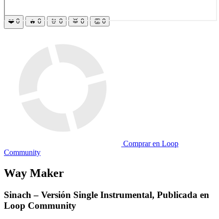
❤️
0
🔥
0
🤘
0
🥁
0
👏
0
Comprar en Loop
Community
Way Maker
Sinach – Versión Single Instrumental, Publicada en
Loop Community