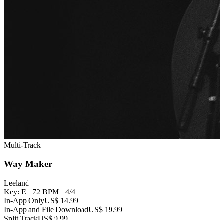
Multi-Track
Way Maker
Leeland
Key: E
·
72 BPM
·
4/4
In-App Only
US$ 14.99
In-App and File Download
US$ 19.99
Split Track
US$ 9.99