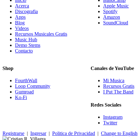
Inicio
BandCamp
Acerca
Apple Music
Discografia
Spotify
Apps
Amazon
Blog
SoundCloud
Videos
Recursos Musicales Gratis
Music Hub
Demo Stems
Contacto
Shop
Canales de YouTube
FourthWall
Mi Musica
Loop Community
Recursos Gratis
Gumroad
I Put The Band
Ko-Fi
Redes Sociales
Instagram
Twitter
Registrarse
|
Ingresar
|
Politica de Privacidad
|
Change to English