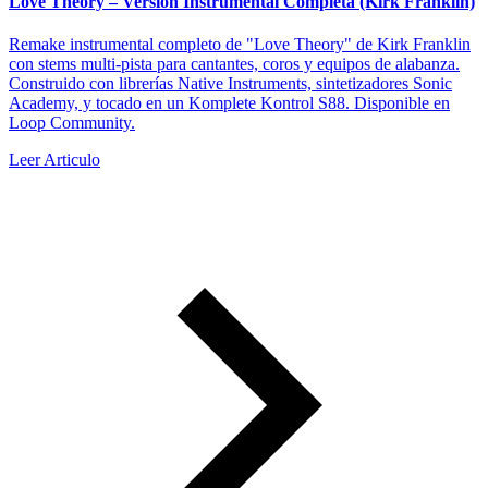
Love Theory – Versión Instrumental Completa (Kirk Franklin)
Remake instrumental completo de "Love Theory" de Kirk Franklin
con stems multi-pista para cantantes, coros y equipos de alabanza.
Construido con librerías Native Instruments, sintetizadores Sonic
Academy, y tocado en un Komplete Kontrol S88. Disponible en
Loop Community.
Leer Articulo