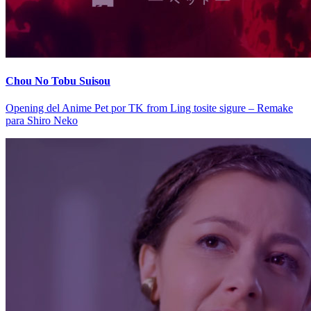
Chou No Tobu Suisou
Opening del Anime Pet por TK from Ling tosite sigure – Remake
para Shiro Neko