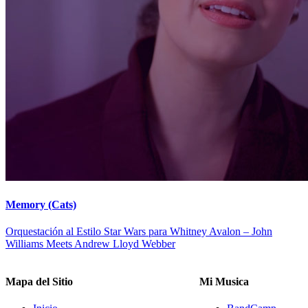
Memory (Cats)
Orquestación al Estilo Star Wars para Whitney Avalon – John
Williams Meets Andrew Lloyd Webber
Mapa del Sitio
Mi Musica