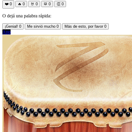
❤️
0
🔥
0
🤘
0
🥁
0
👏
0
O dejá una palabra rápida:
¡Genial!
0
Me sirvió mucho
0
Más de esto, por favor
0
App